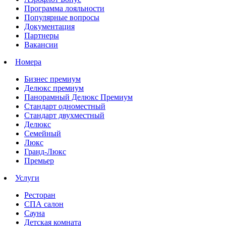
Программа лояльности
Популярные вопросы
Документация
Партнеры
Вакансии
Номера
Бизнес премиум
Делюкс премиум
Панорамный Делюкс Премиум
Стандарт одноместный
Стандарт двухместный
Делюкс
Семейный
Люкс
Гранд-Люкс
Премьер
Услуги
Ресторан
СПА салон
Сауна
Детская комната