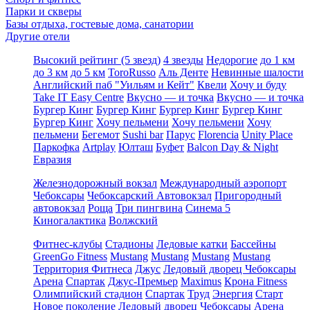
Парки и скверы
Базы отдыха, гостевые дома, санатории
Другие отели
Высокий рейтинг (5 звезд)
4 звезды
Недорогие
до 1 км
до 3 км
до 5 км
ToroRusso
Аль Денте
Невинные шалости
Английский паб "Уильям и Кейт"
Квели
Хочу и буду
Take IT Easy Centre
Вкусно — и точка
Вкусно — и точка
Бургер Кинг
Бургер Кинг
Бургер Кинг
Бургер Кинг
Бургер Кинг
Хочу пельмени
Хочу пельмени
Хочу
пельмени
Бегемот
Sushi bar
Парус
Florencia
Unity Place
Паркофка
Artplay
Юлташ
Буфет
Balcon Day & Night
Евразия
Железнодорожный вокзал
Международный аэропорт
Чебоксары
Чебоксарский Автовокзал
Пригородный
автовокзал
Роща
Три пингвина
Синема 5
Киногалактика
Волжский
Фитнес-клубы
Стадионы
Ледовые катки
Бассейны
GreenGo Fitness
Mustang
Mustang
Mustang
Mustang
Территория Фитнеса
Джус
Ледовый дворец Чебоксары
Арена
Спартак
Джус-Премьер
Maximus
Крона Fitness
Олимпийский стадион
Спартак
Труд
Энергия
Старт
Новое поколение
Ледовый дворец Чебоксары Арена