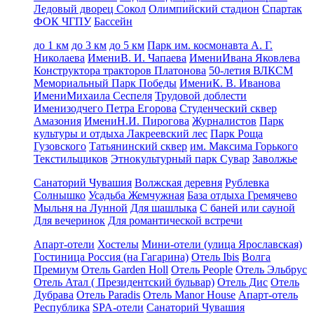
Ледовый дворец Сокол
Олимпийский стадион
Спартак
ФОК ЧГПУ
Бассейн
до 1 км
до 3 км
до 5 км
Парк им. космонавта А. Г.
Николаева
ИмениВ. И. Чапаева
ИмениИвана Яковлева
Конструктора тракторов Платонова
50-летия ВЛКСМ
Мемориальный Парк Победы
ИмениК. В. Иванова
ИмениМихаила Сеспеля
Трудовой доблести
Именизодчего Петра Егорова
Студенческий сквер
Амазония
ИмениН.И. Пирогова
Журналистов
Парк
культуры и отдыха Лакреевский лес
Парк Роща
Гузовского
Татьянинский сквер
им. Максима Горького
Текстильщиков
Этнокультурный парк Сувар
Заволжье
Санаторий Чувашия
Волжская деревня
Рублевка
Солнышко
Усадьба Жемчужная
База отдыха Гремячево
Мыльня на Лунной
Для шашлыка
С баней или сауной
Для вечеринок
Для романтической встречи
Апарт-отели
Хостелы
Мини-отели (улица Ярославская)
Гостиница Россия (на Гагарина)
Отель Ibis
Волга
Премиум
Отель Garden Holl
Отель People
Отель Эльбрус
Отель Атал ( Президентский бульвар)
Отель Дис
Отель
Дубрава
Отель Paradis
Отель Manor House
Апарт-отель
Республика
SPA-отели
Санаторий Чувашия