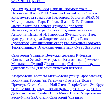
ФОК ЧГПУ
Бассейн
до 1 км
до 3 км
до 5 км
Парк им. космонавта А. Г.
Николаева
ИмениВ. И. Чапаева
ИмениИвана Яковлева
Конструктора тракторов Платонова
50-летия ВЛКСМ
Мемориальный Парк Победы
ИмениК. В. Иванова
ИмениМихаила Сеспеля
Трудовой доблести
Именизодчего Петра Егорова
Студенческий сквер
Амазония
ИмениН.И. Пирогова
Журналистов
Парк
культуры и отдыха Лакреевский лес
Парк Роща
Гузовского
Татьянинский сквер
им. Максима Горького
Текстильщиков
Этнокультурный парк Сувар
Заволжье
Санаторий Чувашия
Волжская деревня
Рублевка
Солнышко
Усадьба Жемчужная
База отдыха Гремячево
Мыльня на Лунной
Для шашлыка
С баней или сауной
Для вечеринок
Для романтической встречи
Апарт-отели
Хостелы
Мини-отели (улица Ярославская)
Гостиница Россия (на Гагарина)
Отель Ibis
Волга
Премиум
Отель Garden Holl
Отель People
Отель Эльбрус
Отель Атал ( Президентский бульвар)
Отель Дис
Отель
Дубрава
Отель Paradis
Отель Manor House
Апарт-отель
Республика
SPA-отели
Санаторий Чувашия