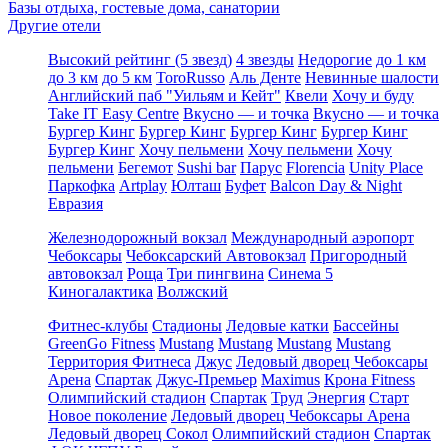
Базы отдыха, гостевые дома, санатории
Другие отели
Высокий рейтинг (5 звезд)
4 звезды
Недорогие
до 1 км
до 3 км
до 5 км
ToroRusso
Аль Денте
Невинные шалости
Английский паб "Уильям и Кейт"
Квели
Хочу и буду
Take IT Easy Centre
Вкусно — и точка
Вкусно — и точка
Бургер Кинг
Бургер Кинг
Бургер Кинг
Бургер Кинг
Бургер Кинг
Хочу пельмени
Хочу пельмени
Хочу
пельмени
Бегемот
Sushi bar
Парус
Florencia
Unity Place
Паркофка
Artplay
Юлташ
Буфет
Balcon Day & Night
Евразия
Железнодорожный вокзал
Международный аэропорт
Чебоксары
Чебоксарский Автовокзал
Пригородный
автовокзал
Роща
Три пингвина
Синема 5
Киногалактика
Волжский
Фитнес-клубы
Стадионы
Ледовые катки
Бассейны
GreenGo Fitness
Mustang
Mustang
Mustang
Mustang
Территория Фитнеса
Джус
Ледовый дворец Чебоксары
Арена
Спартак
Джус-Премьер
Maximus
Крона Fitness
Олимпийский стадион
Спартак
Труд
Энергия
Старт
Новое поколение
Ледовый дворец Чебоксары Арена
Ледовый дворец Сокол
Олимпийский стадион
Спартак