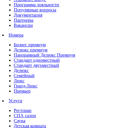
Программа лояльности
Популярные вопросы
Документация
Партнеры
Вакансии
Номера
Бизнес премиум
Делюкс премиум
Панорамный Делюкс Премиум
Стандарт одноместный
Стандарт двухместный
Делюкс
Семейный
Люкс
Гранд-Люкс
Премьер
Услуги
Ресторан
СПА салон
Сауна
Детская комната