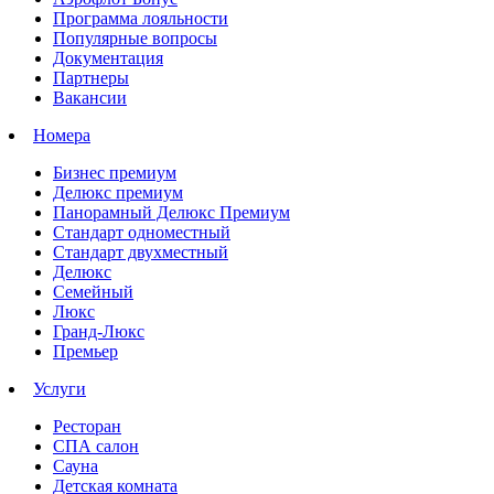
Программа лояльности
Популярные вопросы
Документация
Партнеры
Вакансии
Номера
Бизнес премиум
Делюкс премиум
Панорамный Делюкс Премиум
Стандарт одноместный
Стандарт двухместный
Делюкс
Семейный
Люкс
Гранд-Люкс
Премьер
Услуги
Ресторан
СПА салон
Сауна
Детская комната