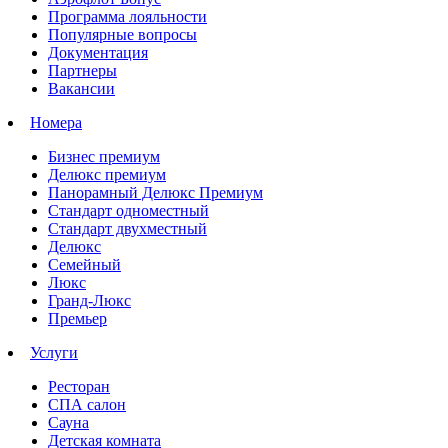
Программа лояльности
Популярные вопросы
Документация
Партнеры
Вакансии
Номера
Бизнес премиум
Делюкс премиум
Панорамный Делюкс Премиум
Стандарт одноместный
Стандарт двухместный
Делюкс
Семейный
Люкс
Гранд-Люкс
Премьер
Услуги
Ресторан
СПА салон
Сауна
Детская комната