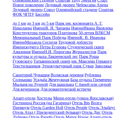
Олимпийский стадион
Спартак
Труд
Энергия
Старт
Новое поколение
Ледовый дворец Чебоксары Арена
Ледовый дворец Сокол
Олимпийский стадион
Спартак
ФОК ЧГПУ
Бассейн
до 1 км
до 3 км
до 5 км
Парк им. космонавта А. Г.
Николаева
ИмениВ. И. Чапаева
ИмениИвана Яковлева
Конструктора тракторов Платонова
50-летия ВЛКСМ
Мемориальный Парк Победы
ИмениК. В. Иванова
ИмениМихаила Сеспеля
Трудовой доблести
Именизодчего Петра Егорова
Студенческий сквер
Амазония
ИмениН.И. Пирогова
Журналистов
Парк
культуры и отдыха Лакреевский лес
Парк Роща
Гузовского
Татьянинский сквер
им. Максима Горького
Текстильщиков
Этнокультурный парк Сувар
Заволжье
Санаторий Чувашия
Волжская деревня
Рублевка
Солнышко
Усадьба Жемчужная
База отдыха Гремячево
Мыльня на Лунной
Для шашлыка
С баней или сауной
Для вечеринок
Для романтической встречи
Апарт-отели
Хостелы
Мини-отели (улица Ярославская)
Гостиница Россия (на Гагарина)
Отель Ibis
Волга
Премиум
Отель Garden Holl
Отель People
Отель Эльбрус
Отель Атал ( Президентский бульвар)
Отель Дис
Отель
Дубрава
Отель Paradis
Отель Manor House
Апарт-отель