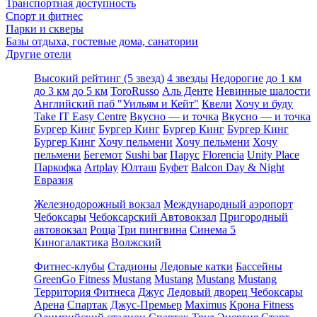
Транспортная доступность
Спорт и фитнес
Парки и скверы
Базы отдыха, гостевые дома, санатории
Другие отели
Высокий рейтинг (5 звезд)
4 звезды
Недорогие
до 1 км
до 3 км
до 5 км
ToroRusso
Аль Денте
Невинные шалости
Английский паб "Уильям и Кейт"
Квели
Хочу и буду
Take IT Easy Centre
Вкусно — и точка
Вкусно — и точка
Бургер Кинг
Бургер Кинг
Бургер Кинг
Бургер Кинг
Бургер Кинг
Хочу пельмени
Хочу пельмени
Хочу
пельмени
Бегемот
Sushi bar
Парус
Florencia
Unity Place
Паркофка
Artplay
Юлташ
Буфет
Balcon Day & Night
Евразия
Железнодорожный вокзал
Международный аэропорт
Чебоксары
Чебоксарский Автовокзал
Пригородный
автовокзал
Роща
Три пингвина
Синема 5
Киногалактика
Волжский
Фитнес-клубы
Стадионы
Ледовые катки
Бассейны
GreenGo Fitness
Mustang
Mustang
Mustang
Mustang
Территория Фитнеса
Джус
Ледовый дворец Чебоксары
Арена
Спартак
Джус-Премьер
Maximus
Крона Fitness