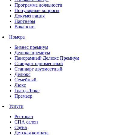
Программа лояльности
Популярные вопросы
Документация
Партнеры
Вакансии
Номера
Бизнес премиум
Делюкс премиум
Панорамный Делюкс Премиум
Стандарт одноместный
Стандарт двухместный
Делюкс
Семейный
Люкс
Гранд-Люкс
Премьер
Услуги
Ресторан
СПА салон
Сауна
Детская комната