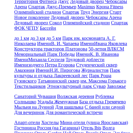
Территория Фитнеса
Джус
Ледовый дворец Чебоксары
Арена
Спартак
Джус-Премьер
Maximus
Крона Fitness
Олимпийский стадион
Спартак
Труд
Энергия
Старт
Новое поколение
Ледовый дворец Чебоксары Арена
Ледовый дворец Сокол
Олимпийский стадион
Спартак
ФОК ЧГПУ
Бассейн
до 1 км
до 3 км
до 5 км
Парк им. космонавта А. Г.
Николаева
ИмениВ. И. Чапаева
ИмениИвана Яковлева
Конструктора тракторов Платонова
50-летия ВЛКСМ
Мемориальный Парк Победы
ИмениК. В. Иванова
ИмениМихаила Сеспеля
Трудовой доблести
Именизодчего Петра Егорова
Студенческий сквер
Амазония
ИмениН.И. Пирогова
Журналистов
Парк
культуры и отдыха Лакреевский лес
Парк Роща
Гузовского
Татьянинский сквер
им. Максима Горького
Текстильщиков
Этнокультурный парк Сувар
Заволжье
Санаторий Чувашия
Волжская деревня
Рублевка
Солнышко
Усадьба Жемчужная
База отдыха Гремячево
Мыльня на Лунной
Для шашлыка
С баней или сауной
Для вечеринок
Для романтической встречи
Апарт-отели
Хостелы
Мини-отели (улица Ярославская)
Гостиница Россия (на Гагарина)
Отель Ibis
Волга