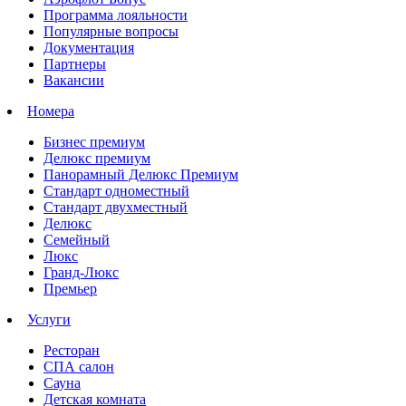
Программа лояльности
Популярные вопросы
Документация
Партнеры
Вакансии
Номера
Бизнес премиум
Делюкс премиум
Панорамный Делюкс Премиум
Стандарт одноместный
Стандарт двухместный
Делюкс
Семейный
Люкс
Гранд-Люкс
Премьер
Услуги
Ресторан
СПА салон
Сауна
Детская комната