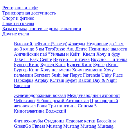
Рестораны и кафе
Транспортная доступность
Спорт и фитнес
Парки и скверы
Базы отдыха, гостевые дома, санатории
Другие отели
Высокий рейтинг (5 звезд)
4 звезды
Недорогие
до 1 км
до 3 км
до 5 км
ToroRusso
Аль Денте
Невинные шалости
Английский паб "Уильям и Кейт"
Квели
Хочу и буду
Take IT Easy Centre
Вкусно — и точка
Вкусно — и точка
Бургер Кинг
Бургер Кинг
Бургер Кинг
Бургер Кинг
Бургер Кинг
Хочу пельмени
Хочу пельмени
Хочу
пельмени
Бегемот
Sushi bar
Парус
Florencia
Unity Place
Паркофка
Artplay
Юлташ
Буфет
Balcon Day & Night
Евразия
Железнодорожный вокзал
Международный аэропорт
Чебоксары
Чебоксарский Автовокзал
Пригородный
автовокзал
Роща
Три пингвина
Синема 5
Киногалактика
Волжский
Фитнес-клубы
Стадионы
Ледовые катки
Бассейны
GreenGo Fitness
Mustang
Mustang
Mustang
Mustang