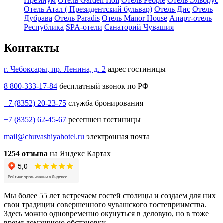
Премиум
Отель Garden Holl
Отель People
Отель Эльбрус
Отель Атал ( Президентский бульвар)
Отель Дис
Отель
Дубрава
Отель Paradis
Отель Manor House
Апарт-отель
Республика
SPA-отели
Санаторий Чувашия
Контакты
г. Чебоксары, пр. Ленина, д. 2
адрес гостиницы
8 800-333-17-84
бесплатный звонок по РФ
+7 (8352) 20-23-75
служба бронирования
+7 (8352) 62-45-67
ресепшен гостиницы
mail@chuvashiyahotel.ru
электронная почта
1254 отзыва
на Яндекс Картах
Мы более 55 лет встречаем гостей столицы и создаем для них
свои традиции совершенного чувашского гостеприимства.
Здесь можно одновременно окунуться в деловую, но в тоже
время домашнюю обстановку.