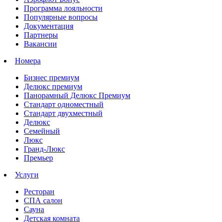
Программа лояльности
Популярные вопросы
Документация
Партнеры
Вакансии
Номера
Бизнес премиум
Делюкс премиум
Панорамный Делюкс Премиум
Стандарт одноместный
Стандарт двухместный
Делюкс
Семейный
Люкс
Гранд-Люкс
Премьер
Услуги
Ресторан
СПА салон
Сауна
Детская комната