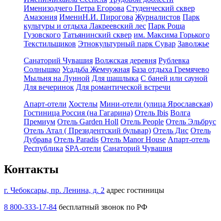
Именизодчего Петра Егорова
Студенческий сквер
Амазония
ИмениН.И. Пирогова
Журналистов
Парк
культуры и отдыха Лакреевский лес
Парк Роща
Гузовского
Татьянинский сквер
им. Максима Горького
Текстильщиков
Этнокультурный парк Сувар
Заволжье
Санаторий Чувашия
Волжская деревня
Рублевка
Солнышко
Усадьба Жемчужная
База отдыха Гремячево
Мыльня на Лунной
Для шашлыка
С баней или сауной
Для вечеринок
Для романтической встречи
Апарт-отели
Хостелы
Мини-отели (улица Ярославская)
Гостиница Россия (на Гагарина)
Отель Ibis
Волга
Премиум
Отель Garden Holl
Отель People
Отель Эльбрус
Отель Атал ( Президентский бульвар)
Отель Дис
Отель
Дубрава
Отель Paradis
Отель Manor House
Апарт-отель
Республика
SPA-отели
Санаторий Чувашия
Контакты
г. Чебоксары, пр. Ленина, д. 2
адрес гостиницы
8 800-333-17-84
бесплатный звонок по РФ