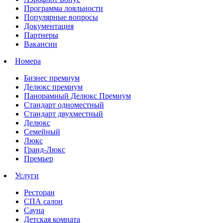
Программа лояльности
Популярные вопросы
Документация
Партнеры
Вакансии
Номера
Бизнес премиум
Делюкс премиум
Панорамный Делюкс Премиум
Стандарт одноместный
Стандарт двухместный
Делюкс
Семейный
Люкс
Гранд-Люкс
Премьер
Услуги
Ресторан
СПА салон
Сауна
Детская комната