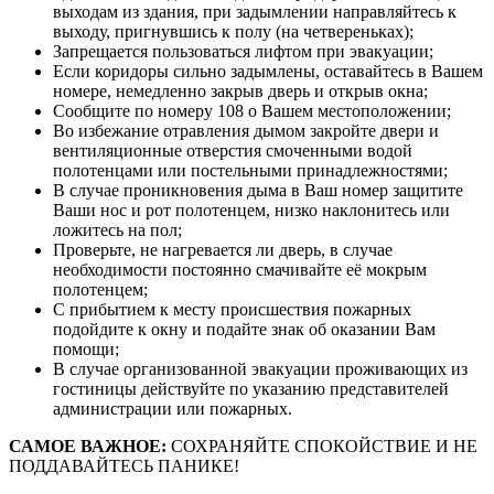
выходам из здания, при задымлении направляйтесь к
выходу, пригнувшись к полу (на четвереньках);
Запрещается пользоваться лифтом при эвакуации;
Если коридоры сильно задымлены, оставайтесь в Вашем
номере, немедленно закрыв дверь и открыв окна;
Сообщите по номеру 108 о Вашем местоположении;
Во избежание отравления дымом закройте двери и
вентиляционные отверстия смоченными водой
полотенцами или постельными принадлежностями;
В случае проникновения дыма в Ваш номер защитите
Ваши нос и рот полотенцем, низко наклонитесь или
ложитесь на пол;
Проверьте, не нагревается ли дверь, в случае
необходимости постоянно смачивайте её мокрым
полотенцем;
С прибытием к месту происшествия пожарных
подойдите к окну и подайте знак об оказании Вам
помощи;
В случае организованной эвакуации проживающих из
гостиницы действуйте по указанию представителей
администрации или пожарных.
САМОЕ ВАЖНОЕ:
СОХРАНЯЙТЕ СПОКОЙСТВИЕ И НЕ
ПОДДАВАЙТЕСЬ ПАНИКЕ!