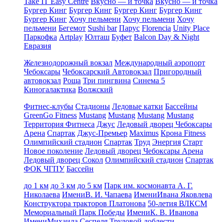
Take IT Easy Centre
Вкусно — и точка
Вкусно — и точка
Бургер Кинг
Бургер Кинг
Бургер Кинг
Бургер Кинг
Бургер Кинг
Хочу пельмени
Хочу пельмени
Хочу
пельмени
Бегемот
Sushi bar
Парус
Florencia
Unity Place
Паркофка
Artplay
Юлташ
Буфет
Balcon Day & Night
Евразия
Железнодорожный вокзал
Международный аэропорт
Чебоксары
Чебоксарский Автовокзал
Пригородный
автовокзал
Роща
Три пингвина
Синема 5
Киногалактика
Волжский
Фитнес-клубы
Стадионы
Ледовые катки
Бассейны
GreenGo Fitness
Mustang
Mustang
Mustang
Mustang
Территория Фитнеса
Джус
Ледовый дворец Чебоксары
Арена
Спартак
Джус-Премьер
Maximus
Крона Fitness
Олимпийский стадион
Спартак
Труд
Энергия
Старт
Новое поколение
Ледовый дворец Чебоксары Арена
Ледовый дворец Сокол
Олимпийский стадион
Спартак
ФОК ЧГПУ
Бассейн
до 1 км
до 3 км
до 5 км
Парк им. космонавта А. Г.
Николаева
ИмениВ. И. Чапаева
ИмениИвана Яковлева
Конструктора тракторов Платонова
50-летия ВЛКСМ
Мемориальный Парк Победы
ИмениК. В. Иванова
ИмениМихаила Сеспеля
Трудовой доблести