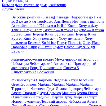
Парки и скверы
Базы отдыха, гостевые дома, санатории
Другие отели
Высокий рейтинг (5 звезд)
4 звезды
Недорогие
до 1 км
до 3 км
до 5 км
ToroRusso
Аль Денте
Невинные шалости
Английский паб "Уильям и Кейт"
Квели
Хочу и буду
Take IT Easy Centre
Вкусно — и точка
Вкусно — и точка
Бургер Кинг
Бургер Кинг
Бургер Кинг
Бургер Кинг
Бургер Кинг
Хочу пельмени
Хочу пельмени
Хочу
пельмени
Бегемот
Sushi bar
Парус
Florencia
Unity Place
Паркофка
Artplay
Юлташ
Буфет
Balcon Day & Night
Евразия
Железнодорожный вокзал
Международный аэропорт
Чебоксары
Чебоксарский Автовокзал
Пригородный
автовокзал
Роща
Три пингвина
Синема 5
Киногалактика
Волжский
Фитнес-клубы
Стадионы
Ледовые катки
Бассейны
GreenGo Fitness
Mustang
Mustang
Mustang
Mustang
Территория Фитнеса
Джус
Ледовый дворец Чебоксары
Арена
Спартак
Джус-Премьер
Maximus
Крона Fitness
Олимпийский стадион
Спартак
Труд
Энергия
Старт
Новое поколение
Ледовый дворец Чебоксары Арена
Ледовый дворец Сокол
Олимпийский стадион
Спартак