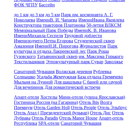
ФОК ЧГПУ
Бассейн
до 1 км
до 3 км
до 5 км
Парк им. космонавта А. Г.
Николаева
ИмениВ. И. Чапаева
ИмениИвана Яковлева
Конструктора тракторов Платонова
50-летия ВЛКСМ
Мемориальный Парк Победы
ИмениК. В. Иванова
ИмениМихаила Сеспеля
Трудовой доблести
Именизодчего Петра Егорова
Студенческий сквер
Амазония
ИмениН.И. Пирогова
Журналистов
Парк
культуры и отдыха Лакреевский лес
Парк Роща
Гузовского
Татьянинский сквер
им. Максима Горького
Текстильщиков
Этнокультурный парк Сувар
Заволжье
Санаторий Чувашия
Волжская деревня
Рублевка
Солнышко
Усадьба Жемчужная
База отдыха Гремячево
Мыльня на Лунной
Для шашлыка
С баней или сауной
Для вечеринок
Для романтической встречи
Апарт-отели
Хостелы
Мини-отели (улица Ярославская)
Гостиница Россия (на Гагарина)
Отель Ibis
Волга
Премиум
Отель Garden Holl
Отель People
Отель Эльбрус
Отель Атал ( Президентский бульвар)
Отель Дис
Отель
Дубрава
Отель Paradis
Отель Manor House
Апарт-отель
Республика
SPA-отели
Санаторий Чувашия