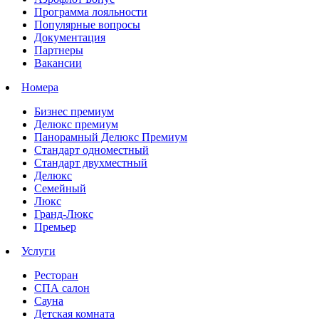
Программа лояльности
Популярные вопросы
Документация
Партнеры
Вакансии
Номера
Бизнес премиум
Делюкс премиум
Панорамный Делюкс Премиум
Стандарт одноместный
Стандарт двухместный
Делюкс
Семейный
Люкс
Гранд-Люкс
Премьер
Услуги
Ресторан
СПА салон
Сауна
Детская комната