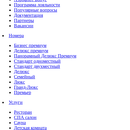
Программа лояльности
Популярные вопросы
Документация
Партнеры
Вакансии
Номера
Бизнес премиум
Делюкс премиум
Панорамный Делюкс Премиум
Стандарт одноместный
Стандарт двухместный
Делюкс
Семейный
Люкс
Гранд-Люкс
Премьер
Услуги
Ресторан
СПА салон
Сауна
Детская комната