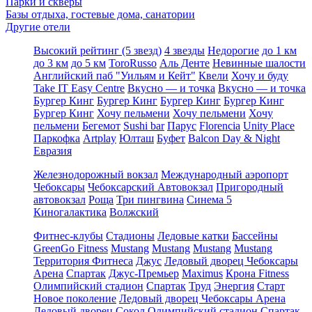
Парки и скверы
Базы отдыха, гостевые дома, санатории
Другие отели
Высокий рейтинг (5 звезд)
4 звезды
Недорогие
до 1 км
до 3 км
до 5 км
ToroRusso
Аль Денте
Невинные шалости
Английский паб "Уильям и Кейт"
Квели
Хочу и буду
Take IT Easy Centre
Вкусно — и точка
Вкусно — и точка
Бургер Кинг
Бургер Кинг
Бургер Кинг
Бургер Кинг
Бургер Кинг
Хочу пельмени
Хочу пельмени
Хочу
пельмени
Бегемот
Sushi bar
Парус
Florencia
Unity Place
Паркофка
Artplay
Юлташ
Буфет
Balcon Day & Night
Евразия
Железнодорожный вокзал
Международный аэропорт
Чебоксары
Чебоксарский Автовокзал
Пригородный
автовокзал
Роща
Три пингвина
Синема 5
Киногалактика
Волжский
Фитнес-клубы
Стадионы
Ледовые катки
Бассейны
GreenGo Fitness
Mustang
Mustang
Mustang
Mustang
Территория Фитнеса
Джус
Ледовый дворец Чебоксары
Арена
Спартак
Джус-Премьер
Maximus
Крона Fitness
Олимпийский стадион
Спартак
Труд
Энергия
Старт
Новое поколение
Ледовый дворец Чебоксары Арена
Ледовый дворец Сокол
Олимпийский стадион
Спартак