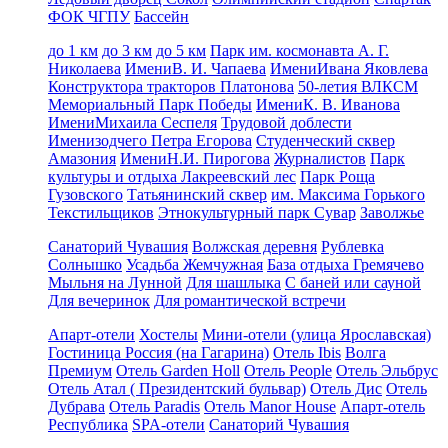
ФОК ЧГПУ
Бассейн
до 1 км
до 3 км
до 5 км
Парк им. космонавта А. Г.
Николаева
ИмениВ. И. Чапаева
ИмениИвана Яковлева
Конструктора тракторов Платонова
50-летия ВЛКСМ
Мемориальный Парк Победы
ИмениК. В. Иванова
ИмениМихаила Сеспеля
Трудовой доблести
Именизодчего Петра Егорова
Студенческий сквер
Амазония
ИмениН.И. Пирогова
Журналистов
Парк
культуры и отдыха Лакреевский лес
Парк Роща
Гузовского
Татьянинский сквер
им. Максима Горького
Текстильщиков
Этнокультурный парк Сувар
Заволжье
Санаторий Чувашия
Волжская деревня
Рублевка
Солнышко
Усадьба Жемчужная
База отдыха Гремячево
Мыльня на Лунной
Для шашлыка
С баней или сауной
Для вечеринок
Для романтической встречи
Апарт-отели
Хостелы
Мини-отели (улица Ярославская)
Гостиница Россия (на Гагарина)
Отель Ibis
Волга
Премиум
Отель Garden Holl
Отель People
Отель Эльбрус
Отель Атал ( Президентский бульвар)
Отель Дис
Отель
Дубрава
Отель Paradis
Отель Manor House
Апарт-отель
Республика
SPA-отели
Санаторий Чувашия