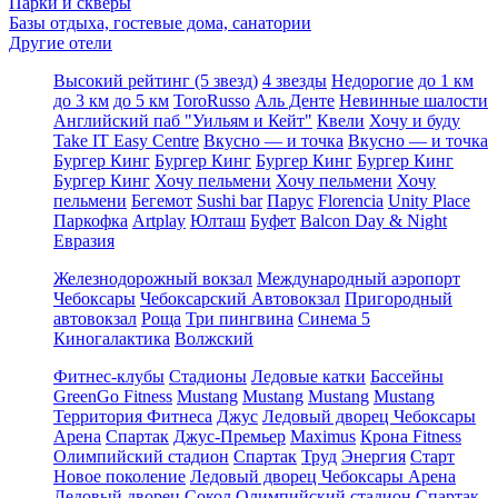
Парки и скверы
Базы отдыха, гостевые дома, санатории
Другие отели
Высокий рейтинг (5 звезд)
4 звезды
Недорогие
до 1 км
до 3 км
до 5 км
ToroRusso
Аль Денте
Невинные шалости
Английский паб "Уильям и Кейт"
Квели
Хочу и буду
Take IT Easy Centre
Вкусно — и точка
Вкусно — и точка
Бургер Кинг
Бургер Кинг
Бургер Кинг
Бургер Кинг
Бургер Кинг
Хочу пельмени
Хочу пельмени
Хочу
пельмени
Бегемот
Sushi bar
Парус
Florencia
Unity Place
Паркофка
Artplay
Юлташ
Буфет
Balcon Day & Night
Евразия
Железнодорожный вокзал
Международный аэропорт
Чебоксары
Чебоксарский Автовокзал
Пригородный
автовокзал
Роща
Три пингвина
Синема 5
Киногалактика
Волжский
Фитнес-клубы
Стадионы
Ледовые катки
Бассейны
GreenGo Fitness
Mustang
Mustang
Mustang
Mustang
Территория Фитнеса
Джус
Ледовый дворец Чебоксары
Арена
Спартак
Джус-Премьер
Maximus
Крона Fitness
Олимпийский стадион
Спартак
Труд
Энергия
Старт
Новое поколение
Ледовый дворец Чебоксары Арена
Ледовый дворец Сокол
Олимпийский стадион
Спартак