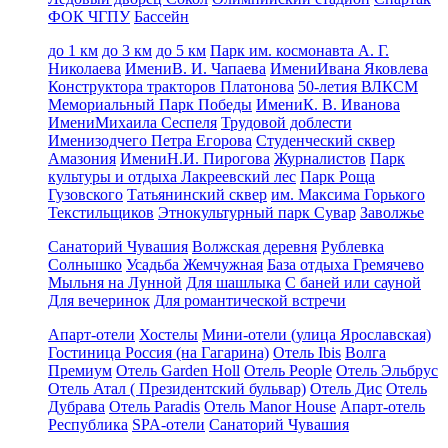
ФОК ЧГПУ
Бассейн
до 1 км
до 3 км
до 5 км
Парк им. космонавта А. Г.
Николаева
ИмениВ. И. Чапаева
ИмениИвана Яковлева
Конструктора тракторов Платонова
50-летия ВЛКСМ
Мемориальный Парк Победы
ИмениК. В. Иванова
ИмениМихаила Сеспеля
Трудовой доблести
Именизодчего Петра Егорова
Студенческий сквер
Амазония
ИмениН.И. Пирогова
Журналистов
Парк
культуры и отдыха Лакреевский лес
Парк Роща
Гузовского
Татьянинский сквер
им. Максима Горького
Текстильщиков
Этнокультурный парк Сувар
Заволжье
Санаторий Чувашия
Волжская деревня
Рублевка
Солнышко
Усадьба Жемчужная
База отдыха Гремячево
Мыльня на Лунной
Для шашлыка
С баней или сауной
Для вечеринок
Для романтической встречи
Апарт-отели
Хостелы
Мини-отели (улица Ярославская)
Гостиница Россия (на Гагарина)
Отель Ibis
Волга
Премиум
Отель Garden Holl
Отель People
Отель Эльбрус
Отель Атал ( Президентский бульвар)
Отель Дис
Отель
Дубрава
Отель Paradis
Отель Manor House
Апарт-отель
Республика
SPA-отели
Санаторий Чувашия