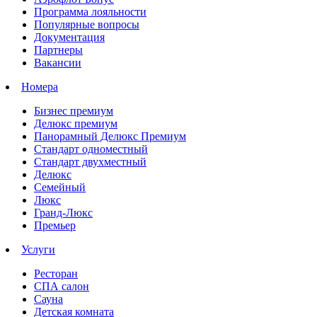
Программа лояльности
Популярные вопросы
Документация
Партнеры
Вакансии
Номера
Бизнес премиум
Делюкс премиум
Панорамный Делюкс Премиум
Стандарт одноместный
Стандарт двухместный
Делюкс
Семейный
Люкс
Гранд-Люкс
Премьер
Услуги
Ресторан
СПА салон
Сауна
Детская комната