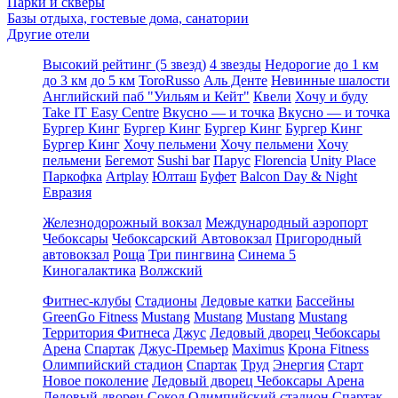
Парки и скверы
Базы отдыха, гостевые дома, санатории
Другие отели
Высокий рейтинг (5 звезд)
4 звезды
Недорогие
до 1 км
до 3 км
до 5 км
ToroRusso
Аль Денте
Невинные шалости
Английский паб "Уильям и Кейт"
Квели
Хочу и буду
Take IT Easy Centre
Вкусно — и точка
Вкусно — и точка
Бургер Кинг
Бургер Кинг
Бургер Кинг
Бургер Кинг
Бургер Кинг
Хочу пельмени
Хочу пельмени
Хочу
пельмени
Бегемот
Sushi bar
Парус
Florencia
Unity Place
Паркофка
Artplay
Юлташ
Буфет
Balcon Day & Night
Евразия
Железнодорожный вокзал
Международный аэропорт
Чебоксары
Чебоксарский Автовокзал
Пригородный
автовокзал
Роща
Три пингвина
Синема 5
Киногалактика
Волжский
Фитнес-клубы
Стадионы
Ледовые катки
Бассейны
GreenGo Fitness
Mustang
Mustang
Mustang
Mustang
Территория Фитнеса
Джус
Ледовый дворец Чебоксары
Арена
Спартак
Джус-Премьер
Maximus
Крона Fitness
Олимпийский стадион
Спартак
Труд
Энергия
Старт
Новое поколение
Ледовый дворец Чебоксары Арена
Ледовый дворец Сокол
Олимпийский стадион
Спартак