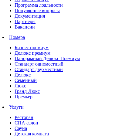
Программа лояльности
Популярные вопросы
Документация
Партнеры
Вакансии
Номера
Бизнес премиум
Делюкс премиум
Панорамный Делюкс Премиум
Стандарт одноместный
Стандарт двухместный
Делюкс
Семейный
Люкс
Гранд-Люкс
Премьер
Услуги
Ресторан
СПА салон
Сауна
Детская комната