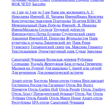
ФОК ЧГПУ
Бассейн
до 1 км
до 3 км
до 5 км
Парк им. космонавта А. Г.
Николаева
ИмениВ. И. Чапаева
ИмениИвана Яковлева
Конструктора тракторов Платонова
50-летия ВЛКСМ
Мемориальный Парк Победы
ИмениК. В. Иванова
ИмениМихаила Сеспеля
Трудовой доблести
Именизодчего Петра Егорова
Студенческий сквер
Амазония
ИмениН.И. Пирогова
Журналистов
Парк
культуры и отдыха Лакреевский лес
Парк Роща
Гузовского
Татьянинский сквер
им. Максима Горького
Текстильщиков
Этнокультурный парк Сувар
Заволжье
Санаторий Чувашия
Волжская деревня
Рублевка
Солнышко
Усадьба Жемчужная
База отдыха Гремячево
Мыльня на Лунной
Для шашлыка
С баней или сауной
Для вечеринок
Для романтической встречи
Апарт-отели
Хостелы
Мини-отели (улица Ярославская)
Гостиница Россия (на Гагарина)
Отель Ibis
Волга
Премиум
Отель Garden Holl
Отель People
Отель Эльбрус
Отель Атал ( Президентский бульвар)
Отель Дис
Отель
Дубрава
Отель Paradis
Отель Manor House
Апарт-отель
Республика
SPA-отели
Санаторий Чувашия